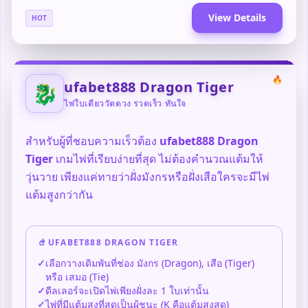
View Details
HOT
🔥
ufabet888 Dragon Tiger
🐉
ไพ่ใบเดียววัดดวง รวดเร็ว ทันใจ
สำหรับผู้ที่ชอบความเร็วต้อง
ufabet888 Dragon
Tiger
เกมไพ่ที่เรียบง่ายที่สุด ไม่ต้องคำนวณแต้มให้
วุ่นวาย เพียงแค่ทายว่าฝั่งมังกรหรือฝั่งเสือใครจะมีไพ่
แต้มสูงกว่ากัน
UFABET888 DRAGON TIGER
เลือกวางเดิมพันที่ช่อง มังกร (Dragon), เสือ (Tiger)
หรือ เสมอ (Tie)
ดีลเลอร์จะเปิดไพ่เพียงฝั่งละ 1 ใบเท่านั้น
ไพ่ที่มีแต้มสูงที่สุดเป็นผู้ชนะ (K คือแต้มสูงสุด)