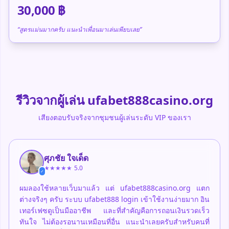
30,000 ฿
“สูตรแม่นมากครับ แนะนำเพื่อนมาเล่นเพียบเลย”
รีวิวจากผู้เล่น ufabet888casino.org
เสียงตอบรับจริงจากชุมชนผู้เล่นระดับ VIP ของเรา
ศุภชัย ใจเด็ด
★★★★★
5.0
✓
ผมลองใช้หลายเว็บมาแล้ว แต่ ufabet888casino.org แตก
ต่างจริงๆ ครับ ระบบ ufabet888 login เข้าใช้งานง่ายมาก อิน
เทอร์เฟซดูเป็นมืออาชีพ และที่สำคัญคือการถอนเงินรวดเร็ว
ทันใจ ไม่ต้องรอนานเหมือนที่อื่น แนะนำเลยครับสำหรับคนที่