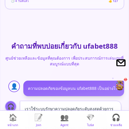
🕒 4 วันที่แล้ว
👍 127
คำถามที่พบบ่อยเกี่ยวกับ ufabet888
ศูนย์ช่วยเหลือและข้อมูลที่คุณต้องการ เพื่อประสบการณ์การเล่นเกมที่
สมบูรณ์แบบที่สุด
ร้อน
แรง
👤
ความปลอดภัยของข้อมูลบน ufabet888 เป็นอย่างไร?
🎧
เราใช้ระบบรักษาความปลอดภัยระดับสูงสุดด้วยการ
🏠
📝
👥
💎
🎧
เข้ารหัส SSL 256-bit และมีใบอนุญาตการดำเนิน
งานที่ถูกต้องตามกฎหมายสากล ข้อมูลส่วนตัวและ
หน้าแรก
Join
Agent
โบนัส
ช่วยเหลือ
ธุรกรรมทางการเงินของคุณจะถูกเก็บเป็นความลับขั้น