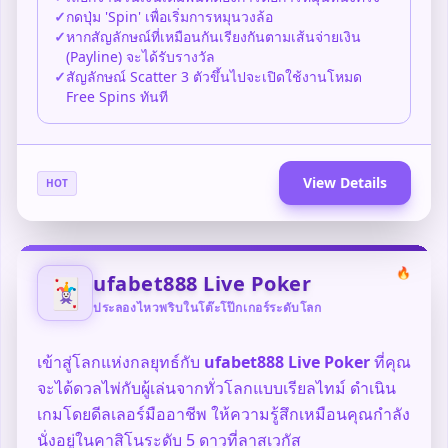
กดปุ่ม 'Spin' เพื่อเริ่มการหมุนวงล้อ
หากสัญลักษณ์ที่เหมือนกันเรียงกันตามเส้นจ่ายเงิน
(Payline) จะได้รับรางวัล
สัญลักษณ์ Scatter 3 ตัวขึ้นไปจะเปิดใช้งานโหมด
Free Spins ทันที
View Details
HOT
🔥
ufabet888 Live Poker
🃏
ประลองไหวพริบในโต๊ะโป๊กเกอร์ระดับโลก
เข้าสู่โลกแห่งกลยุทธ์กับ
ufabet888 Live Poker
ที่คุณ
จะได้ดวลไพ่กับผู้เล่นจากทั่วโลกแบบเรียลไทม์ ดำเนิน
เกมโดยดีลเลอร์มืออาชีพ ให้ความรู้สึกเหมือนคุณกำลัง
นั่งอยู่ในคาสิโนระดับ 5 ดาวที่ลาสเวกัส