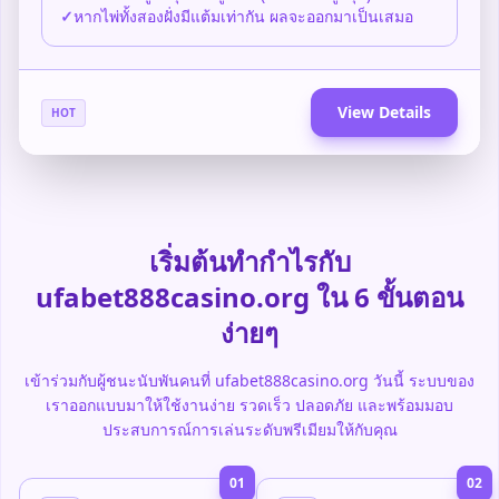
หากไพ่ทั้งสองฝั่งมีแต้มเท่ากัน ผลจะออกมาเป็นเสมอ
View Details
HOT
เริ่มต้นทำกำไรกับ
ufabet888casino.org ใน 6 ขั้นตอน
ง่ายๆ
เข้าร่วมกับผู้ชนะนับพันคนที่ ufabet888casino.org วันนี้ ระบบของ
เราออกแบบมาให้ใช้งานง่าย รวดเร็ว ปลอดภัย และพร้อมมอบ
ประสบการณ์การเล่นระดับพรีเมียมให้กับคุณ
01
02