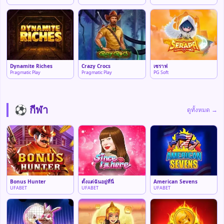
Dynamite Riches
Crazy Crocs
เซราฟ
Pragmatic Play
Pragmatic Play
PG Soft
⚽ กีฬา
ดูทั้งหมด →
Bonus Hunter
ตั้งแต่ฉันอยู่ที่นี่
American Sevens
UFABET
UFABET
UFABET