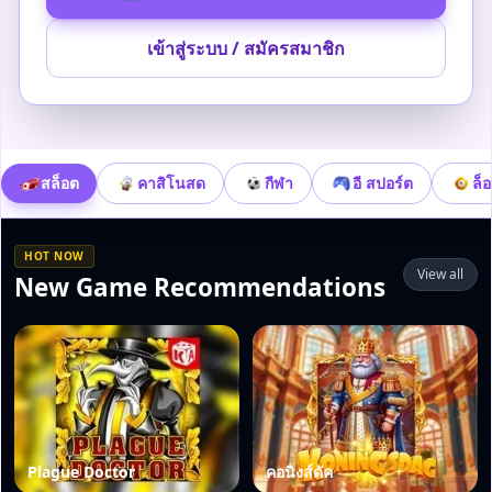
เข้าสู่ระบบ / สมัครสมาชิก
สล็อต
คาสิโนสด
กีฬา
อี สปอร์ต
ล็อ
HOT NOW
View all
New Game Recommendations
Plague Doctor
คอนิงส์ดัค