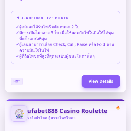
UFABET888 LIVE POKER
ผู้เล่นจะได้รับไพ่เริ่มต้นคนละ 2 ใบ
มีการเปิดไพ่กลาง 5 ใบ เพื่อใช้ผสมกับไพ่ในมือให้ได้ชุด
ที่แข็งแกร่งที่สุด
ผู้เล่นสามารถเลือก Check, Call, Raise หรือ Fold ตาม
ความมั่นใจในไพ่
ผู้ที่ถือไพ่ชุดที่สูงที่สุดจะเป็นผู้ชนะในตานั้นๆ
View Details
HOT
🔥
ufabet888 Casino Roulette
🎡
วงล้อนำโชค ลุ้นรวยในพริบตา