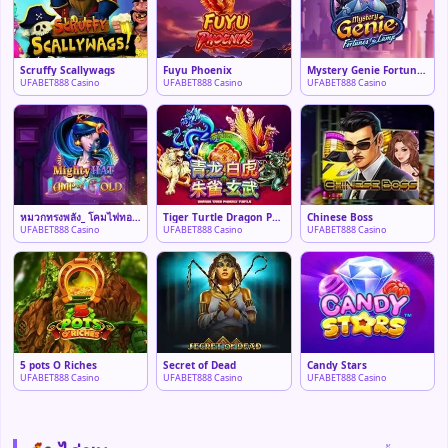
Scruffy Scallywags
Fuyu Phoenix
Mystery Genie Fortunes of the Lamp Team Blue
UFABET888 Casino
UFABET888 Casino
UFABET888 Casino
หมวกทรงพลัง_ โคมไฟทองคำ
Tiger Turtle Dragon Phoenix
Chinese Boss
UFABET888 Casino
UFABET888 Casino
UFABET888 Casino
5 pots O Riches
Secret of Dead
Candy Stars
UFABET888 Casino
UFABET888 Casino
UFABET888 Casino