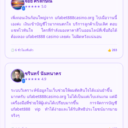
จอย ศิริลักษณ์
★★★★★
5.0
✓
เพิ่งถอนเงินก้อนใหญ่จาก ufabet888casino.org ไปเมื่อวานนี้
เองค่ะ เงินเข้าบัญชีไวมากจนตกใจ บริการลูกค้าเป็นเลิศ ตอบ
แชทไวทันใจ ใครที่กำลังมองหาคาสิโนออนไลน์ที่เชื่อถือได้
ต้องลอง ufabet888 casino เลยค่ะ ไม่ผิดหวังแน่นอน
🕒 6 ชั่วโมงที่แล้ว
👍 203
ชรินทร์ นันทนาคร
★★★★★
4.9
✓
ระบบวิเคราะห์ข้อมูลในเว็บช่วยให้ผมตัดสินใจได้แม่นยำขึ้น
มากครับ ufabet888casino.org ไม่ได้เป็นแค่เว็บเล่นเกม แต่มี
เครื่องมือที่ช่วยให้ผู้เล่นได้เปรียบมากขึ้น การจัดการบัญชี
ufabet888 vip ทำได้ง่ายและได้รับสิทธิประโยชน์มากมาย
จริงๆ