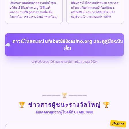
เริ่มต้นการเดิมพันด้วยความมั่นใจบน
เมื่อทำกำไรได้ตามเป้าหมาย สามารถ
ufabet888casino.org ใช้ฟีเจอร์
แจ้งถอนเงินผ่านระบบอัตโนมัติของ
ทดลองเล่นหรือสูตรการเล่นเพื่อเพิ่ม
ufabet888 casino ได้ทันที เงินเข้า
โอกาสในการชนะรางวัลแจ็คพอตใหญ่
บัญชีรวดเร็วและปลอดภัย 100%
ดาวน์โหลดแอป ufabet888casino.org และดูคู่มือฉบับ
☁️
เต็ม
รองรับทั้งระบบ iOS และ Android - อัปเดตล่าสุด 2024
———— 🏆 ————
🏆 ข่าวสารผู้ชนะรางวัลใหญ่ 🏆
อัปเดตล่าสุดจากผู้โชคดีที่ UFABET888
JACKPOT