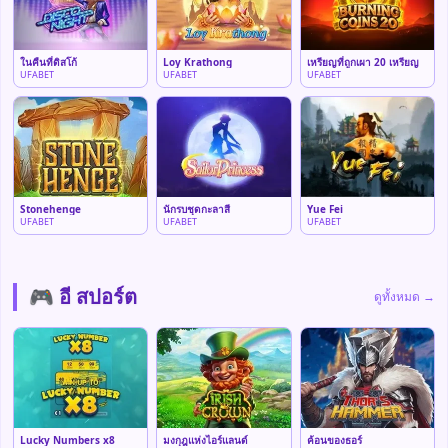
ในคืนที่ดิสโก้
Loy Krathong
เหรียญที่ถูกเผา 20 เหรียญ
UFABET
UFABET
UFABET
Stonehenge
นักรบชุดกะลาสี
Yue Fei
UFABET
UFABET
UFABET
🎮 อี สปอร์ต
ดูทั้งหมด →
Lucky Numbers x8
มงกุฎแห่งไอร์แลนด์
ค้อนของธอร์