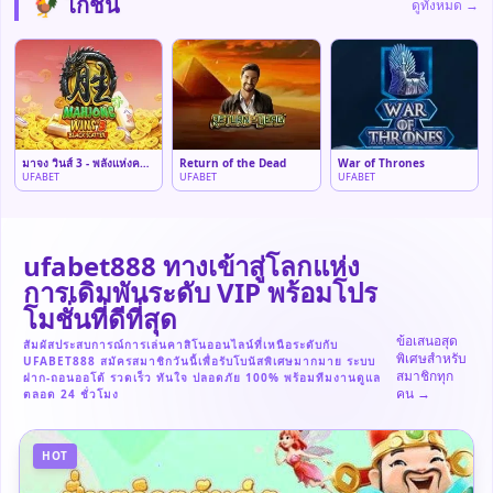
🐓 ไก่ชน
ดูทั้งหมด →
มาจง วินส์ 3 - พลังแห่งความมืด
Return of the Dead
War of Thrones
UFABET
UFABET
UFABET
ufabet888 ทางเข้าสู่โลกแห่ง
การเดิมพันระดับ VIP พร้อมโปร
โมชั่นที่ดีที่สุด
ข้อเสนอสุด
สัมผัสประสบการณ์การเล่นคาสิโนออนไลน์ที่เหนือระดับกับ
พิเศษสำหรับ
UFABET888 สมัครสมาชิกวันนี้เพื่อรับโบนัสพิเศษมากมาย ระบบ
สมาชิกทุก
ฝาก-ถอนออโต้ รวดเร็ว ทันใจ ปลอดภัย 100% พร้อมทีมงานดูแล
คน →
ตลอด 24 ชั่วโมง
HOT