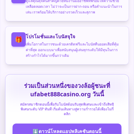
29/06/2026 สมชายปร*** ได้รับเงินคืน 110 THB 🔄
ดูแลคุณดุจคนสำคัญด้วยทีมงานมืออาชีพที่พร้อมให้ความช่วย
เหลือตลอดเวลา ไม่ว่าจะเป็นการฝาก-ถอน หรือคำแนะนำในการ
29/06/2026 นิรันดร์ว*** ได้รับเงินคืน 130 THB 🎊
เล่น เราพร้อมให้บริการอย่างรวดเร็วและสุภาพ
29/06/2026 สมชายศ*** ชนะรางวัล 22,500 THB 🏆
29/06/2026 นิรันดร์กฤ*** ได้รับเงินคืน 410 THB 💵
29/06/2026 สมชายกิ*** ถอนเงินสําเร็จ 3,800 THB 🏦
โปรโมชั่นและโบนัสจุใจ
29/06/2026 สมชายนิ*** ถอนเงินสําเร็จ 11,700 THB 🏦
🎁
29/06/2026 สมชายวริ*** ชนะรางวัล 19,500 THB 💰
เพิ่มโอกาสในการชนะด้วยเครดิตฟรีและโบนัสคืนยอดเสียที่คุ้ม
ค่าที่สุด ออกแบบมาเพื่อสนับสนุนผู้เล่นทุกระดับให้มีทุนในการ
29/06/2026 สมชายกฤตส*** แจ็กพอตแตก 165,000 THB 💥
สร้างกำไรได้มากขึ้นกว่าเดิม
29/06/2026 นิรันดร์ณั*** ได้รับโบนัส 900 THB 🎁
29/06/2026 สมชายภัทร*** ได้รับโบนัส 1,400 THB 🎉
29/06/2026 นิรันดร์ช*** แจ็กพอตแตก 20,000 THB 🎰
29/06/2026 สมชายธ*** ชนะรางวัล 29,000 THB 💰
ร่วมเป็นส่วนหนึ่งของวงล้อผู้ชนะที่
29/06/2026 นิรันดร์ศ*** ได้รับโบนัส 700 THB ✨
ufabet888casino.org วันนี้
สมัครสมาชิกตอนนี้เพื่อรับโบนัสต้อนรับสุดพิเศษและเข้าถึงสิทธิ
พิเศษระดับ VIP ทันที เริ่มต้นเส้นทางสู่ความร่ำรวยได้เพียงไม่กี่
คลิก
⬇️
ดาวน์โหลดแอปพลิเคชันตอนนี้