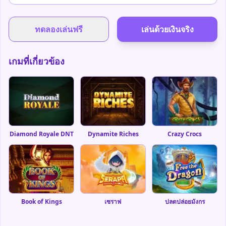
ทดลองเล่นฟรี
เล่นด้วยเงินจริง
เกมที่เกี่ยวข้อง
Diamond Royale DNT
Dynamite Riches
Crazy Crocs
Book of Kings
เซราฟ
ปลดปล่อยมังกร