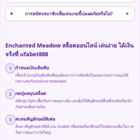
การสมัครสมาชิกเพื่อเล่นเกมนี้ปลอดภัยหรือไม่?
▼
Enchanted Meadow สล็อตออนไลน์ เล่นง่าย ได้เงิน
จริงที่ ufabet888
กำหนดเงินเดิมพัน
1
เลือกจำนวนเงินเดิมพันที่คุณต้องการวางเดิมพันในแต่ละรอบการหมุนให้
เหมาะสมกับงบประมาณของคุณ
กดปุ่มหมุนสล็อต
2
คลิกปุ่ม Spin เพื่อเริ่มการหมุนวงล้อ และลุ้นให้สัญลักษณ์ที่เหมือนกันเรียงตัว
กันตามเส้นจ่ายเงิน
สะสมสัญลักษณ์พิเศษ
3
ค้นหาสัญลักษณ์ Wild และ Scatter เพื่อปลดล็อกฟีเจอร์โบนัสและเพิ่มโอกาส
ในการชนะรางวัลใหญ่