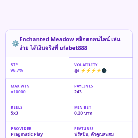
Enchanted Meadow สล็อตออนไลน์ เล่น
⚙️
ง่าย ได้เงินจริงที่ ufabet888
RTP
VOLATILITY
96.7%
สูง ⚡⚡⚡⚡🌑
MAX WIN
PAYLINES
x10000
243
REELS
MIN BET
5x3
0.20 บาท
PROVIDER
FEATURES
Pragmatic Play
ฟรีสปิน, ตัวคูณสะสม