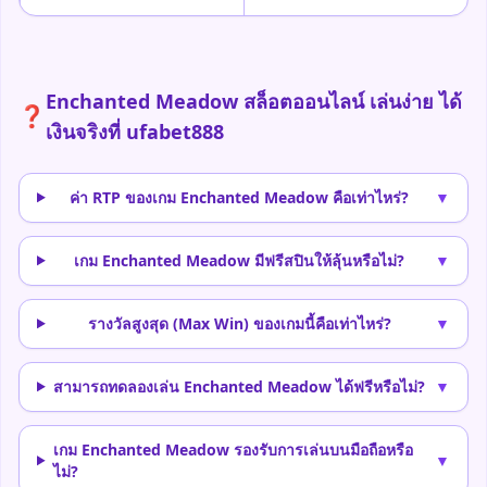
Enchanted Meadow สล็อตออนไลน์ เล่นง่าย ได้
❓
เงินจริงที่ ufabet888
ค่า RTP ของเกม Enchanted Meadow คือเท่าไหร่?
▼
เกม Enchanted Meadow มีฟรีสปินให้ลุ้นหรือไม่?
▼
รางวัลสูงสุด (Max Win) ของเกมนี้คือเท่าไหร่?
▼
สามารถทดลองเล่น Enchanted Meadow ได้ฟรีหรือไม่?
▼
เกม Enchanted Meadow รองรับการเล่นบนมือถือหรือ
▼
ไม่?