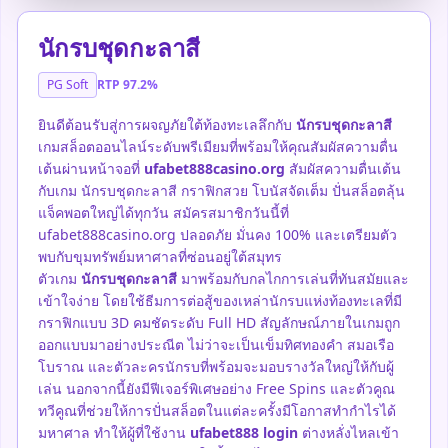
▶
นักรบชุดกะลาสี
PG Soft
RTP 97.2%
ยินดีต้อนรับสู่การผจญภัยใต้ท้องทะเลลึกกับ
นักรบชุดกะลาสี
เกมสล็อตออนไลน์ระดับพรีเมียมที่พร้อมให้คุณสัมผัสความตื่น
เต้นผ่านหน้าจอที่
ufabet888casino.org
สัมผัสความตื่นเต้น
กับเกม นักรบชุดกะลาสี กราฟิกสวย โบนัสจัดเต็ม ปั่นสล็อตลุ้น
แจ็คพอตใหญ่ได้ทุกวัน สมัครสมาชิกวันนี้ที่
ufabet888casino.org ปลอดภัย มั่นคง 100% และเตรียมตัว
พบกับขุมทรัพย์มหาศาลที่ซ่อนอยู่ใต้สมุทร
ตัวเกม
นักรบชุดกะลาสี
มาพร้อมกับกลไกการเล่นที่ทันสมัยและ
เข้าใจง่าย โดยใช้ธีมการต่อสู้ของเหล่านักรบแห่งท้องทะเลที่มี
กราฟิกแบบ 3D คมชัดระดับ Full HD สัญลักษณ์ภายในเกมถูก
ออกแบบมาอย่างประณีต ไม่ว่าจะเป็นเข็มทิศทองคำ สมอเรือ
โบราณ และตัวละครนักรบที่พร้อมจะมอบรางวัลใหญ่ให้กับผู้
เล่น นอกจากนี้ยังมีฟีเจอร์พิเศษอย่าง Free Spins และตัวคูณ
ทวีคูณที่ช่วยให้การปั่นสล็อตในแต่ละครั้งมีโอกาสทำกำไรได้
มหาศาล ทำให้ผู้ที่ใช้งาน
ufabet888 login
ต่างหลั่งไหลเข้า