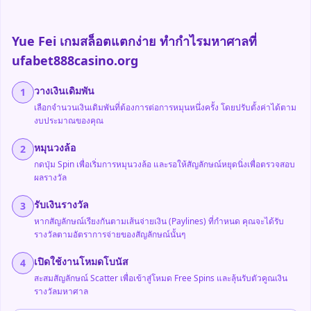
Yue Fei เกมสล็อตแตกง่าย ทำกำไรมหาศาลที่
ufabet888casino.org
วางเงินเดิมพัน
1
เลือกจำนวนเงินเดิมพันที่ต้องการต่อการหมุนหนึ่งครั้ง โดยปรับตั้งค่าได้ตาม
งบประมาณของคุณ
หมุนวงล้อ
2
กดปุ่ม Spin เพื่อเริ่มการหมุนวงล้อ และรอให้สัญลักษณ์หยุดนิ่งเพื่อตรวจสอบ
ผลรางวัล
รับเงินรางวัล
3
หากสัญลักษณ์เรียงกันตามเส้นจ่ายเงิน (Paylines) ที่กำหนด คุณจะได้รับ
รางวัลตามอัตราการจ่ายของสัญลักษณ์นั้นๆ
เปิดใช้งานโหมดโบนัส
4
สะสมสัญลักษณ์ Scatter เพื่อเข้าสู่โหมด Free Spins และลุ้นรับตัวคูณเงิน
รางวัลมหาศาล