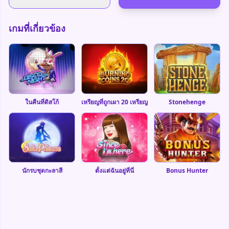
เกมที่เกี่ยวข้อง
ในคืนที่ดิสโก้
เหรียญที่ถูกเผา 20 เหรียญ
Stonehenge
นักรบชุดกะลาสี
ตั้งแต่ฉันอยู่ที่นี่
Bonus Hunter